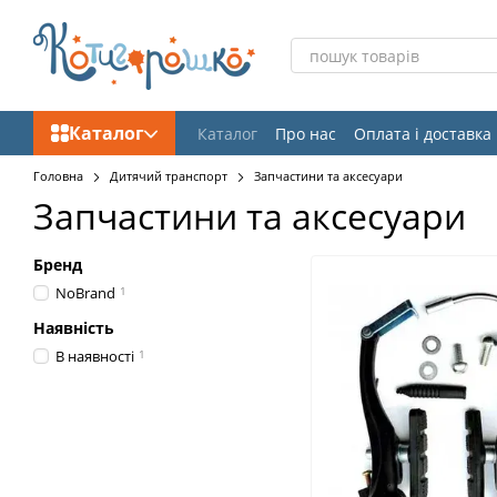
Перейти до основного контенту
Каталог
Каталог
Про нас
Оплата і доставка
Відгуки про магазин
Головна
Дитячий транспорт
Запчастини та аксесуари
Запчастини та аксесуари
Бренд
NoBrand
1
Наявність
В наявності
1