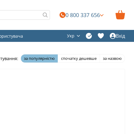
0 800 337 656
Вхід
Укр
користувача
тування:
за популярністю
спочатку дешевше
за назвою