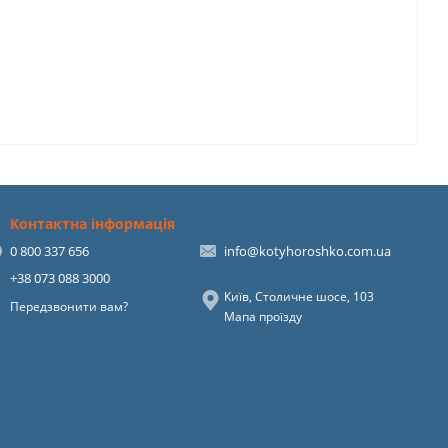
Контактна інформація
0 800 337 656
info@kotyhoroshko.com.ua
+38 073 088 3000
Київ, Столичне шосе, 103
Передзвонити вам?
Мапа проїзду