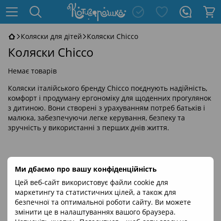
Коляски для дітей
Коляски Chicco
Коляски Chicco
Немає товарів
Коляски італійського бренду Chicco поєднують надійність,
комфорт і продуману ергономіку для щоденних прогулянок
з дитиною. Вони створені з урахуванням потреб батьків і
малюка, забезпечуючи легке керування, безпеку та
зручність у використанні з перших днів життя.
Ми дбаємо про вашу конфіденційність
Цей веб-сайт використовує файли cookie для
маркетингу та статистичних цілей, а також для
безпечної та оптимальної роботи сайту. Ви можете
змінити це в налаштуваннях вашого браузера.