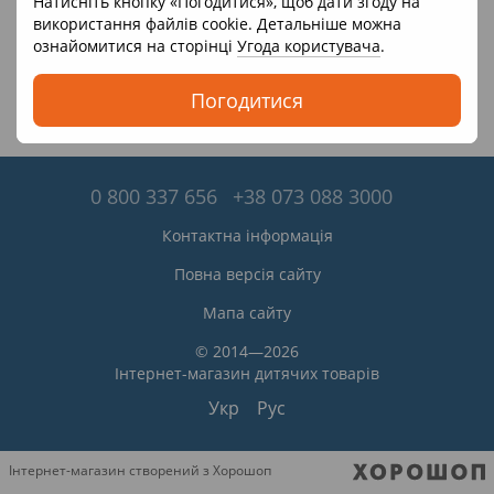
Натисніть кнопку «Погодитися», щоб дати згоду на
використання файлів cookie. Детальніше можна
ознайомитися на сторінці
Угода користувача
.
Погодитися
0 800 337 656
+38 073 088 3000
Контактна інформація
Повна версія сайту
Мапа сайту
© 2014—2026
Інтернет-магазин дитячих товарів
Укр
Рус
Інтернет-магазин створений з Хорошоп