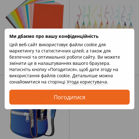
Ми дбаємо про вашу конфіденційність
Цей веб-сайт використовує файли cookie для
маркетингу та статистичних цілей, а також для
безпечної та оптимальної роботи сайту. Ви можете
Кольоровий папір та картон
Олівці, ручки, фломастери,
змінити це в налаштуваннях вашого браузера.
фарби, крейда
Натисніть кнопку «Погодитися», щоб дати згоду на
використання файлів cookie. Детальніше можна
ознайомитися на сторінці
Угода користувача
.
Погодитися