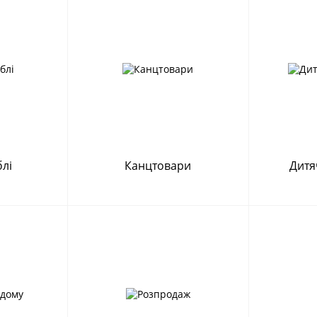
блі
Канцтовари
Дитя