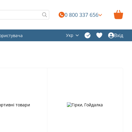
0 800 337 656
Вхід
Укр
користувача