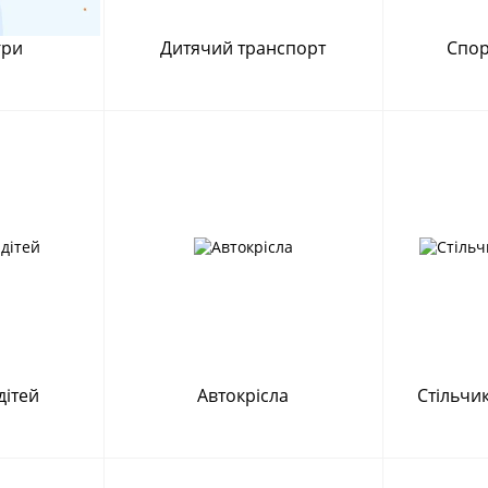
гри
Дитячий транспорт
Спор
дітей
Автокрісла
Стільчи