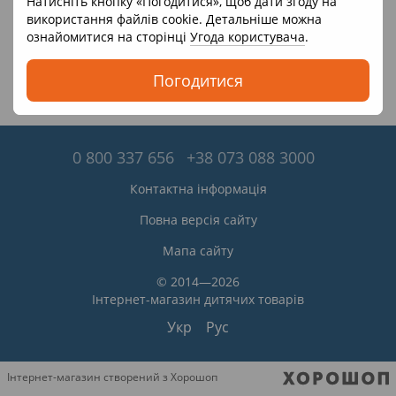
Натисніть кнопку «Погодитися», щоб дати згоду на
використання файлів cookie. Детальніше можна
ознайомитися на сторінці
Угода користувача
.
Погодитися
0 800 337 656
+38 073 088 3000
Контактна інформація
Повна версія сайту
Мапа сайту
© 2014—2026
Інтернет-магазин дитячих товарів
Укр
Рус
Інтернет-магазин створений з Хорошоп