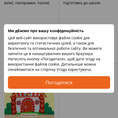
Ми дбаємо про вашу конфіденційність
Цей веб-сайт використовує файли cookie для
маркетингу та статистичних цілей, а також для
безпечної та оптимальної роботи сайту. Ви можете
Книжки для найменших (м’які,
Ранній розвиток, підготовка
змінити це в налаштуваннях вашого браузера.
панорамки, пазли)
до школи
Натисніть кнопку «Погодитися», щоб дати згоду на
використання файлів cookie. Детальніше можна
ознайомитися на сторінці
Угода користувача
.
Погодитися