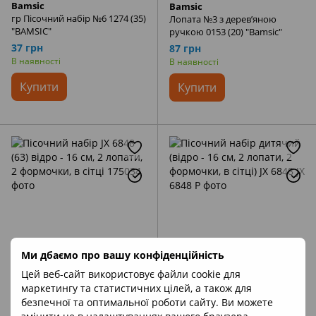
Bamsic
Bamsic
гр Пісочний набір №6 1274 (35)
Лопата №3 з дерев’яною
"BAMSIC"
ручкою 0153 (20) "Bamsic"
37 грн
87 грн
В наявності
В наявності
Купити
Купити
Ми дбаємо про вашу конфіденційність
−60%
Цей веб-сайт використовує файли cookie для
маркетингу та статистичних цілей, а також для
Артикул: 175034
Артикул: JX 6848 P
безпечної та оптимальної роботи сайту. Ви можете
NoBrand
Пісочний набір дитячий (відро