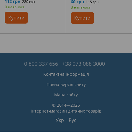
пасочки) 1274
112 грн
60 грн
280 грн
115 грн
В наявності
В наявності
Купити
Купити
0 800 337 656
+38 073 088 3000
Контактна інформація
Повна версія сайту
Мапа сайту
© 2014—2026
Інтернет-магазин дитячих товарів
Укр
Рус