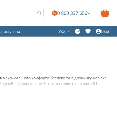
0 800 337 656
Вхід
Укр
користувача
ля максимального комфорту, безпеки та відпочинку малюка
ний дизайн, допомагаючи батькам створити затишний і