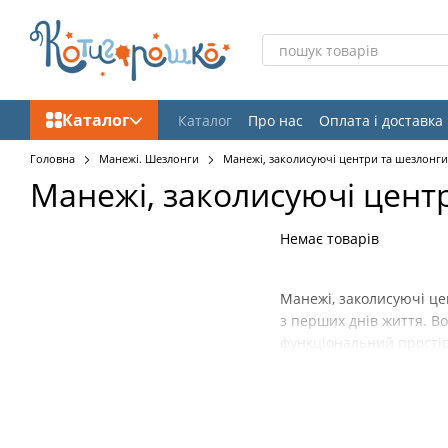
Перейти до основного контенту
Каталог
Каталог
Про нас
Оплата і доставка
Відгуки про магазин
Головна
Манежі. Шезлонги
Манежі, заколисуючі центри та шезлонги
Манежі, заколисуючі цент
Немає товарів
Манежі, заколисуючі це
з перших днів життя. В
функціональний простір