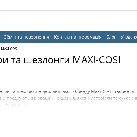
Обмін та повернення
Контактна інформація
Блог
Угода 
 MAXI-COSI
ри та шезлонги MAXI-COSI
нтри та шезлонги нідерландського бренду Maxi-Cosi створені д
они поєднують інноваційні рішення, якісні матеріали та сучас
 для дитини.