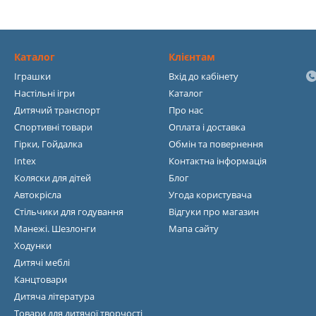
Каталог
Клієнтам
Іграшки
Вхід до кабінету
Настільні ігри
Каталог
Дитячий транспорт
Про нас
Спортивні товари
Оплата і доставка
Гірки, Гойдалка
Обмін та повернення
Intex
Контактна інформація
Коляски для дітей
Блог
Автокрісла
Угода користувача
Стільчики для годування
Відгуки про магазин
Манежі. Шезлонги
Мапа сайту
Ходунки
Дитячі меблі
Канцтовари
Дитяча література
Товари для дитячої творчості