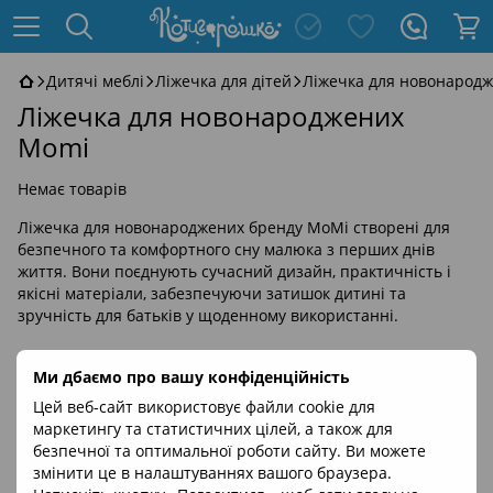
Дитячі меблі
Ліжечка для дітей
Ліжечка для новонарод
Ліжечка для новонароджених
Momi
Немає товарів
Ліжечка для новонароджених бренду MoMi створені для
безпечного та комфортного сну малюка з перших днів
життя. Вони поєднують сучасний дизайн, практичність і
якісні матеріали, забезпечуючи затишок дитині та
зручність для батьків у щоденному використанні.
Ми дбаємо про вашу конфіденційність
Цей веб-сайт використовує файли cookie для
маркетингу та статистичних цілей, а також для
безпечної та оптимальної роботи сайту. Ви можете
змінити це в налаштуваннях вашого браузера.