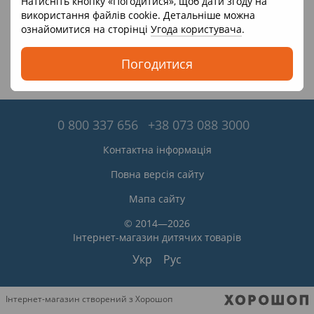
Натисніть кнопку «Погодитися», щоб дати згоду на
використання файлів cookie. Детальніше можна
ознайомитися на сторінці
Угода користувача
.
Погодитися
0 800 337 656
+38 073 088 3000
Контактна інформація
Повна версія сайту
Мапа сайту
© 2014—2026
Інтернет-магазин дитячих товарів
Укр
Рус
Інтернет-магазин створений з Хорошоп