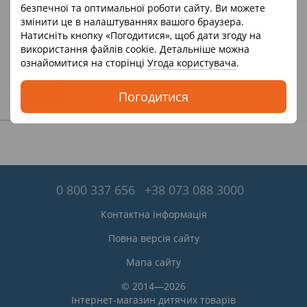
Teko
безпечної та оптимальної роботи сайту. Ви можете
Конструктор 45332 (24) "Teko",
змінити це в налаштуваннях вашого браузера.
325 деталей, в коробці
Натисніть кнопку «Погодитися», щоб дати згоду на
404 грн
використання файлів cookie. Детальніше можна
В наявності
ознайомитися на сторінці
Угода користувача
.
Купити
Погодитися
0 800 337 656
+38 073 088 3000
Контактна інформація
Повна версія сайту
Мапа сайту
© 2014—2026
Інтернет-магазин дитячих товарів