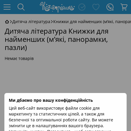
Дитяча література
Книжки для найменших (м’які, панора
Дитяча література Книжки для
найменших (м’які, панорамки,
пазли)
Немає товарів
Ми дбаємо про вашу конфіденційність
Цей веб-сайт використовує файли cookie для
маркетингу та статистичних цілей, а також для
безпечної та оптимальної роботи сайту. Ви можете
змінити це в налаштуваннях вашого браузера.