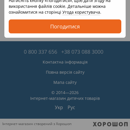
Натисніть кнопку «Погодитися», щоб дати згоду на
використання файлів cookie. Детальніше можна
ознайомитися на сторінці
Угода користувача
.
Погодитися
0 800 337 656
+38 073 088 3000
Контактна інформація
Повна версія сайту
Мапа сайту
© 2014—2026
Інтернет-магазин дитячих товарів
Укр
Рус
Інтернет-магазин створений з Хорошоп