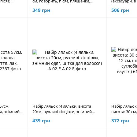
пісяє,
см, говорить, пісяє, пляшечка,
(аксесуари, в
 6021
пустушка) CQ 6023
349 грн
506 грн
57см,
Набір ляльок (4 ляльки, висота
Набір ляльок 
ва, знімний
20см, рухливі кінцівки, знімний
висота: 30 см
ьзам) TK 2337
одяг, щітка для волосся) A 02 E
см, шарнірні 
439 грн
372 грн
знімний одяг 