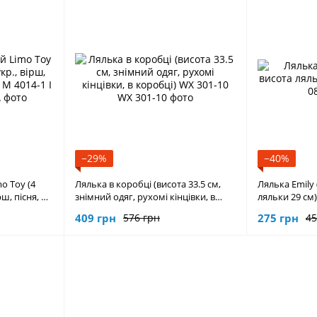
−29%
−40%
o Toy (4
Лялька в коробці (висота 33.5 см,
Лялька Emily 
рш, пісня, на
знімний одяг, рухомі кінцівки, в
ляльки 29 см)
UA
коробці) WX 301-10
409 грн
275 грн
576 грн
45