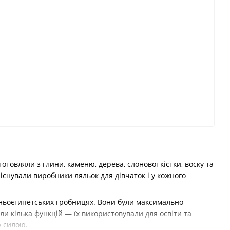
отовляли з глини, каменю, дерева, слонової кістки, воску та
і існували виробники ляльок для дівчаток і у кожного
давньоєгипетських гробницях. Вони були максимально
али кілька функцій — їх використовували для освіти та
ю силою.