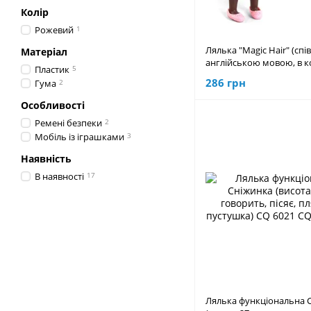
Колір
Рожевий
1
Лялька "Magic Hair" (спі
Матеріал
англійською мовою, в к
Пластик
5
003-3
286 грн
Гума
2
Особливості
Ремені безпеки
2
Мобіль із іграшками
3
Наявність
В наявності
17
Лялька функціональна 