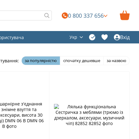
0 800 337 656
Вхід
Укр
користувача
тування:
за популярністю
спочатку дешевше
за назвою