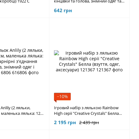
 коробці) 1922 C
кінцівки та голова, знімний одяг та
взуття, лак, кільця, фен) TK 2327
642 грн
−10%
Anlily (2 ляльки,
Ігровий набір з лялькою Rainbow
, маленька лялька: 12
High серії "Creative Crystals" Белла
з'єднання суглобів,
(взуття, одяг, аксесуари) 121367
2 195 грн
2 439 грн
і взуття) 616806