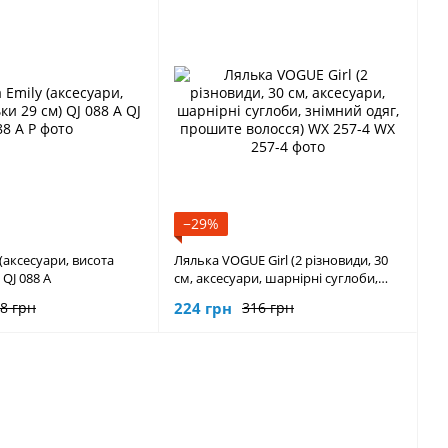
−29%
(аксесуари, висота
Лялька VOGUE Girl (2 різновиди, 30
 QJ 088 A
см, аксесуари, шарнірні суглоби,
знімний одяг, прошите волосся) WX
224 грн
8 грн
316 грн
257-4