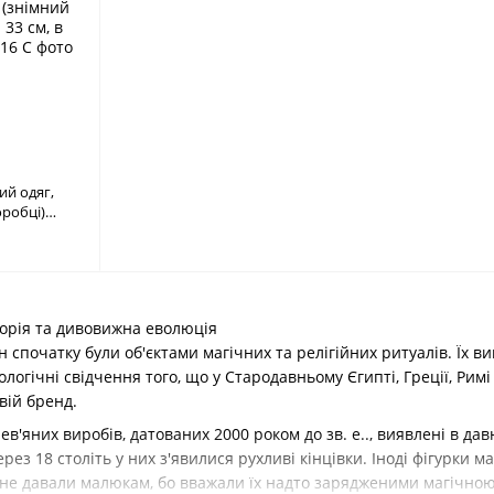
ний одяг,
оробці)
торія та дивовижна еволюція
 спочатку були об'єктами магічних та релігійних ритуалів. Їх виг
ологічні свідчення того, що у Стародавньому Єгипті, Греції, Рим
вій бренд.
ев'яних виробів, датованих 2000 роком до зв. е.., виявлені в 
ез 18 століть у них з'явилися рухливі кінцівки. Іноді фігурки м
ли не давали малюкам, бо вважали їх надто зарядженими магічно