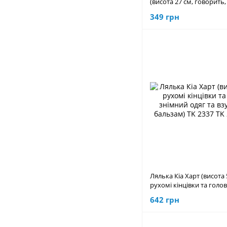
(висота 27 см, говорить, 
пляшечка, пустушка) CQ
349 грн
Лялька Кіа Харт (висота 
рухомі кінцівки та голо
одяг та взуття, лак, бал
642 грн