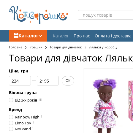
Перейти до основного контенту
Каталог
Каталог
Про нас
Оплата і доставка
Відгуки про магазин
Головна
Іграшки
Товари для дівчаток
Ляльки у коробці
Товари для дівчаток Ляльк
Ціна, грн
Від Ціна, грн
До Ціна, грн
ОК
Вікова група
Від 3-х років
15
Бренд
Rainbow High
1
Limo Toy
1
NoBrand
1