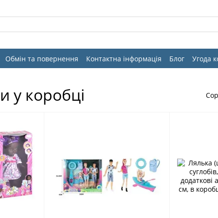
Обмін та повернення
Контактна інформація
Блог
Угода 
и у коробці
Сор