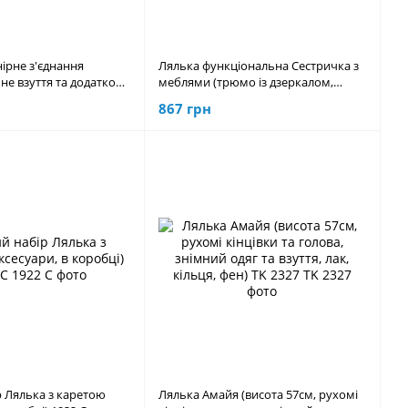
ірне з'єднання
Лялька функціональна Сестричка з
мне взуття та додаткові
меблями (трюмо із дзеркалом,
сота 30 см, в коробці)
аксесуари, музичний чіп) 82852
867 грн
р Лялька з каретою
Лялька Амайя (висота 57см, рухомі