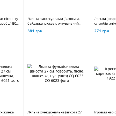
ває пісеньку
Лялька з аксесуарами (3 ляльки,
Лялька (шарн
оробці) ECX
байдарка, рюкзак, рятувальний
суглобів, зні
круг, у коробці) ST 5616-7
аксесуари, ви
381 грн
271 грн
DMN 06 B
Сніжинка
Лялька функціональна (висота 27
Ігровий набі