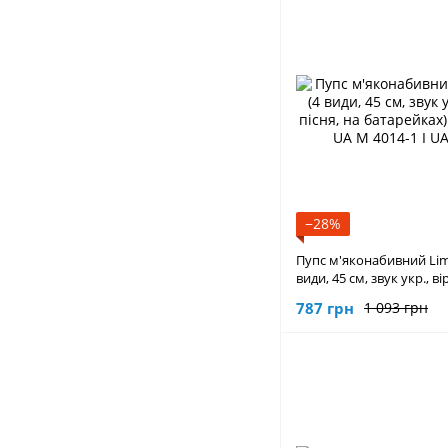
−28%
Пупс м'яконабивний Lim
види, 45 см, звук укр., ві
батарейках) M 4014-1 I 
787 грн
1 093 грн