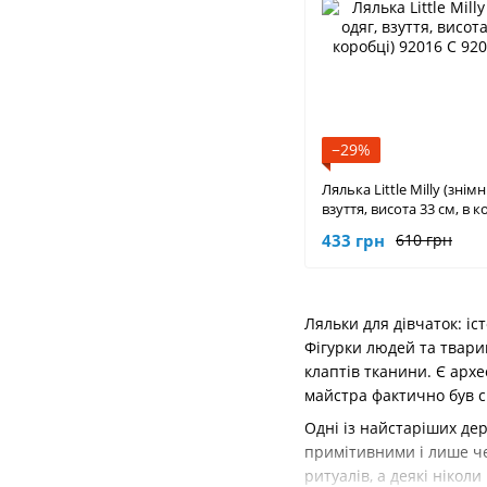
−29%
Лялька Little Milly (знім
взуття, висота 33 см, в к
92016 C
433 грн
610 грн
Ляльки для дівчаток: іс
Фігурки людей та тварин
клаптів тканини. Є архе
майстра фактично був с
Одні із найстаріших дер
примітивними і лише чер
ритуалів, а деякі ніко