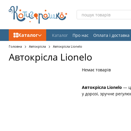
Перейти до основного контенту
Каталог
Каталог
Про нас
Оплата і доставка
Головна
Автокрісла
Автокрісла Lionelo
Автокрісла Lionelo
Немає товарів
Автокрісла Lionelo
— це
у дорозі, зручне регул