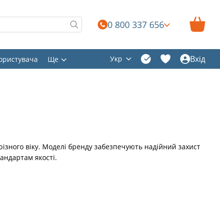
0 800 337 656
Вхід
Укр
користувача
Ще
різного віку. Моделі бренду забезпечують надійний захист
андартам якості.