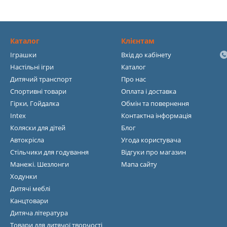
Каталог
Клієнтам
Іграшки
Вхід до кабінету
Настільні ігри
Каталог
Дитячий транспорт
Про нас
Спортивні товари
Оплата і доставка
Гірки, Гойдалка
Обмін та повернення
Intex
Контактна інформація
Коляски для дітей
Блог
Автокрісла
Угода користувача
Стільчики для годування
Відгуки про магазин
Манежі. Шезлонги
Мапа сайту
Ходунки
Дитячі меблі
Канцтовари
Дитяча література
Товари для дитячої творчості