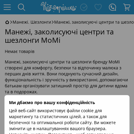
Манежі. Шезлонги
Манежі, заколисуючі центри та шезл
Манежі, заколисуючі центри та
шезлонги MoMi
Немає товарів
Манежі, заколисуючі центри та шезлонги бренду MoMi
створені для комфорту, безпеки та відпочинку малюка з
перших днів життя. Вони поєднують сучасний дизайн,
функціональність і зручність у використанні, допомагаючи
батькам організувати затишний простір для дитини вдома
та в подорожах.
Ми дбаємо про вашу конфіденційність
Цей веб-сайт використовує файли cookie для
маркетингу та статистичних цілей, а також для
безпечної та оптимальної роботи сайту. Ви можете
змінити це в налаштуваннях вашого браузера.