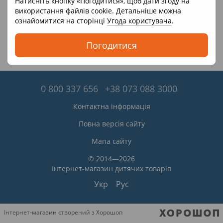
Натисніть кнопку «Погодитися», щоб дати згоду на
використання файлів cookie. Детальніше можна
ознайомитися на сторінці
Угода користувача
.
Погодитися
0 800 337 656
+38 073 088 3000
Контактна інформація
Повна версія сайту
Мапа сайту
© 2014—2026
Інтернет-магазин дитячих товарів
Укр
Рус
Інтернет-магазин створений з Хорошоп