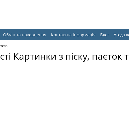
Обмін та повернення
Контактна інформація
Блог
Угода 
ттера
ті Картинки з піску, паєток т