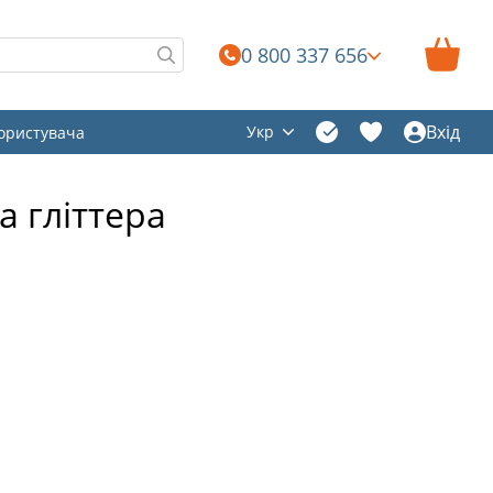
0 800 337 656
Вхід
Укр
користувача
а гліттера