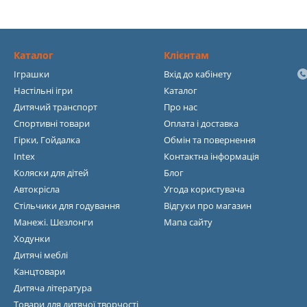
Каталог
Клієнтам
Іграшки
Вхід до кабінету
Настільні ігри
Каталог
Дитячий транспорт
Про нас
Спортивні товари
Оплата і доставка
Гірки, Гойдалка
Обмін та повернення
Intex
Контактна інформація
Коляски для дітей
Блог
Автокрісла
Угода користувача
Стільчики для годування
Відгуки про магазин
Манежі. Шезлонги
Мапа сайту
Ходунки
Дитячі меблі
Канцтовари
Дитяча література
Товари для дитячої творчості