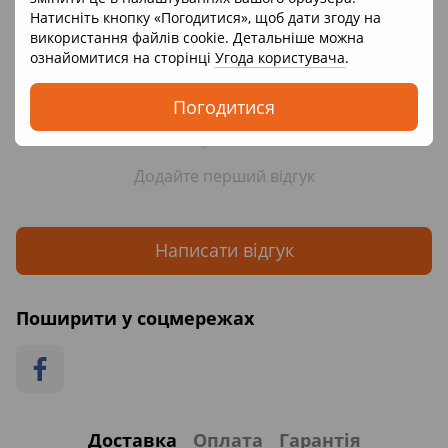
Натисніть кнопку «Погодитися», щоб дати згоду на
Відгуки
використання файлів cookie. Детальніше можна
ознайомитися на сторінці
Угода користувача
.
Погодитися
Додайте перший відгук
Написати відгук
Поширити у соцмережах
Доставка
Оплата
Гарантія