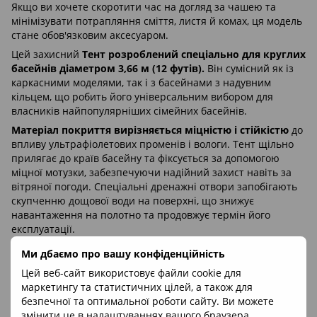
Якщо ви хочете скоротити час на догляд за чашею та
мінімізувати потрапляння сміття, листя й комах, ця модель
стане обов'язковим аксесуаром.
Цей захисний
Тент розроблений спеціально для круглих
басейнів діаметром 3,66 м (12 футів).
Він сумісний як із
каркасними моделями, так і з басейнами з надувним
кільцем, що робить його універсальним вибором для
власників найпопулярніших сімейних басейнів.
Матеріал покриття вирізняється міцністю і стійкістю
до
впливу ультрафіолетових променів і вологи. Тент щільно
прилягає до країв басейну та фіксується за допомогою
міцної мотузки, забезпечуючи надійний захист навіть за
вітряної погоди. Спеціальні дренажні отвори запобігають
скупченню дощової води на поверхні, що знижує
навантаження на полотно та продовжує термін його
експлуатації.
Ми дбаємо про вашу конфіденційність
Характеристики
Цей веб-сайт використовує файли cookie для
маркетингу та статистичних цілей, а також для
Колір
Синій
безпечної та оптимальної роботи сайту. Ви можете
змінити це в налаштуваннях вашого браузера.