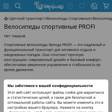
Детский транспорт
Велосипеды Спортивные
Велосипед
Велосипеды спортивные PROFI
Нет товаров
Спортивные велосипеды бренда PROFI — это надёжный и
функциональный транспорт для активного отдыха и
ежедневных поездок. Они сочетают прочную
конструкцию, современный дизайн и базовый комфорт,
обеспечивая уверенное управление и стабильность во
время движения.
Мы заботимся о вашей конфиденциальности
Этот веб-сайт использует файлы cookie для маркетинга
и статистических целей, а также для безопасной и
оптимальной работы сайта. Вы можете изменить это в
настройках вашего браузера. Нажмите на кнопку