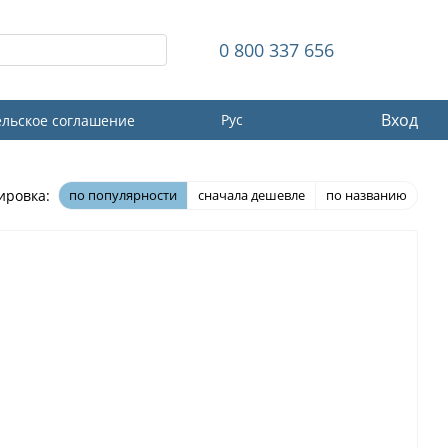
0 800 337 656
Вход
Рус
ельское соглашение
ировка:
по популярности
сначала дешевле
по названию