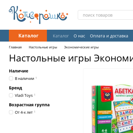
Перейти к основному контенту
Каталог
Каталог
О нас
Оплата и доставка
Отзывы о магазине
Главная
Настольные игры
Экономические игры
Настольные игры Эконом
Наличие
В наличии
1
Бренд
Vladi Toys
1
Возрастная группа
От 4-х лет
1