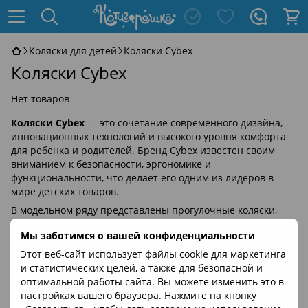
Коляски для детей
Коляски Cybex
Коляски Cybex
Нет товаров
Коляски Cybex
— это сочетание современного дизайна,
инновационных технологий и высокого уровня комфорта
для ребенка и родителей. Бренд Cybex известен своим
вниманием к безопасности, эргономике и
функциональности, что делает его одним из лидеров в
мире детских товаров.
В модельном ряду представлены прогулочные коляски,
универсальные системы 2 в 1 и 3 в 1, а также компактные
Мы заботимся о вашей конфиденциальности
решения для путешествий. Продуманные детали,
качественные материалы и стильный внешний вид
Этот веб-сайт использует файлы cookie для маркетинга
обеспечивают комфорт во время ежедневных прогулок по
и статистических целей, а также для безопасной и
городу и путешествий с малышом.
оптимальной работы сайта. Вы можете изменить это в
настройках вашего браузера. Нажмите на кнопку