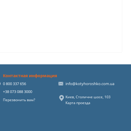
Контактная информация
0 800 337 656
info@kotyhoroshko.com.ua
+38 073 088 3000
Киев, Столичне шосе, 103
Перезвонить вам?
Карта проезда