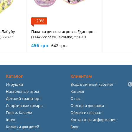
−29%
я Лабубу
Палатка детская игровая Единорог
) 228-11
(114х72х72 см, в сумке) 551-10
456 грн
642 грн
Каталог
Клиентам
Игрушки
Вход в личный кабинет
Настольные игры
Каталог
Детский транспорт
О нас
Спортивные товары
Оплата и доставка
Горки, Качели
Обмен и возврат
Intex
Контактная информация
Коляски для детей
Блог