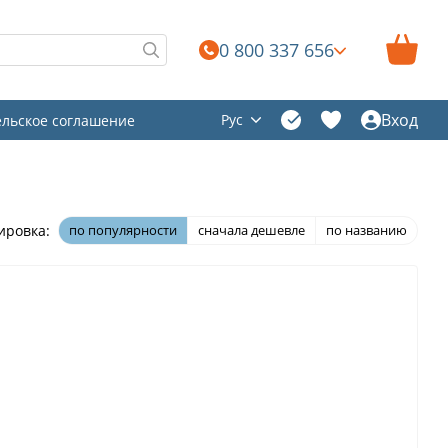
0 800 337 656
Вход
Рус
ельское соглашение
ировка:
по популярности
сначала дешевле
по названию