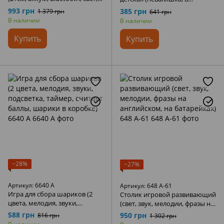
TFслот, USB зарядное, 3 цвета)
коробке) 205A
993 грн
385 грн
1 379 грн
641 грн
XL-610
В наличии
В наличии
Купить
Купить
−28%
−27%
Артикул: 6640 A
Артикул: 648 A-61
Игра для сбора шариков (2
Столик игровой развивающий
цвета, мелодия, звуки,
(свет, звук, мелодии, фразы на
подсветка, таймер, считает
английском, на батарейках)
588 грн
950 грн
816 грн
1 302 грн
баллы, шарики в коробке)
648 A-61