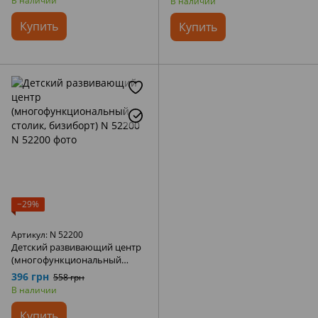
В наличии
В наличии
6640 A
Купить
Купить
−29%
Артикул: N 52200
Детский развивающий центр
(многофункциональный
столик, бизиборт) N 52200
396 грн
558 грн
В наличии
Купить