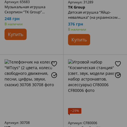
Артикул: 65683
Артикул: 31289
Музыкальная игрушка
TK Group
Скорпион “TK Group”
Детская игрушка “Яйцо-
(украинская озвучка,
неваляшка” (на украинском
248 грн
свободный ход, детские
языке, сказки, мелодии, песни,
376 грн
В наличии
песни, подсветка) 65683
скороговорки, подсветка)
В наличии
31289
Купить
Купить
−29%
Артикул: 30708
Артикул: CF80006