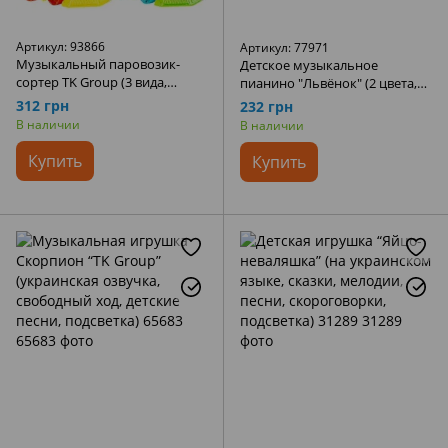
Артикул: 93866
Артикул: 77971
Музыкальный паровозик-
Детское музыкальное
сортер TK Group (3 вида,
пианино "Львёнок" (2 цвета,
свободный ход, световые
подсветка, изучение цифр,
312 грн
232 грн
эффекты, пищалка на трубе)
мелодии, на укр.) ТК Group
В наличии
В наличии
93866
77971
Купить
Купить