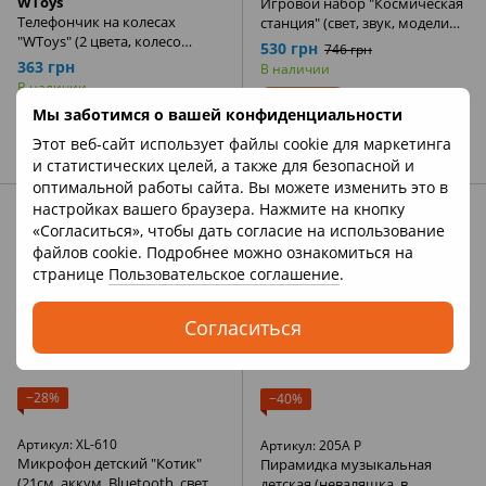
WToys
Игровой набор "Космическая
Телефончик на колесах
станция" (свет, звук, модели
"WToys" (2 цвета, колесо
ракеты, набор астронавтов,
530 грн
746 грн
свободного движения, песни,
аксессуары) CF80006
363 грн
В наличии
цифры, звуки, сказки) 30708
В наличии
Купить
Мы заботимся о вашей конфиденциальности
Купить
Этот веб-сайт использует файлы cookie для маркетинга
и статистических целей, а также для безопасной и
оптимальной работы сайта. Вы можете изменить это в
настройках вашего браузера. Нажмите на кнопку
«Согласиться», чтобы дать согласие на использование
файлов cookie. Подробнее можно ознакомиться на
странице
Пользовательское соглашение
.
Согласиться
−28%
−40%
Артикул: XL-610
Артикул: 205A P
Микрофон детский "Котик"
Пирамидка музыкальная
(21см, аккум, Bluetooth, свет,
детская (неваляшка, в