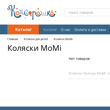
Перейти к основному контенту
Каталог
Каталог
О нас
Оплата и доставка
Отзывы о магазине
Главная
Коляски для детей
Коляски MoMi
Коляски MoMi
Нет товаров
Коляски бренда MoMi с
потребностей активных