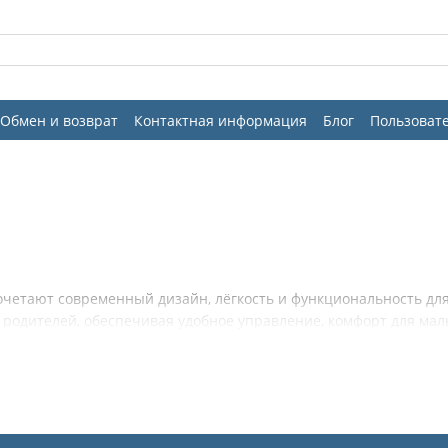
Обмен и возврат
Контактная информация
Блог
Пользоват
очетают современный дизайн, лёгкость и функциональность для
 родителей, обеспечивая удобное управление, комфорт для мал