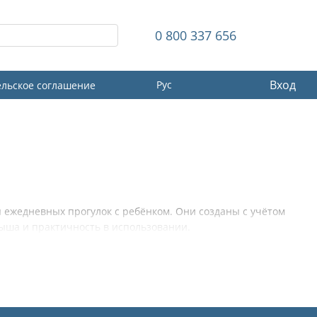
0 800 337 656
Вход
Рус
ельское соглашение
 ежедневных прогулок с ребёнком. Они созданы с учётом
ыша и практичность в использовании.