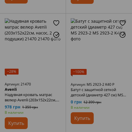
−28%
−100%
Артикул: 21470
Артикул: MS 2923-2 K40 P
Avenli
Батут с защитной сеткой
Надувная кровать матрас
детский (диаметр 427 см) MS
велюр Avenli (203х152х22см,
2923-2
0 грн
12 399 грн
насос, 2 подушки) 21470
978 грн
1 359 грн
В наличии
В наличии
Купить
Купить