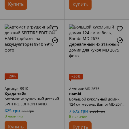
Купить
Купить
−29%
−20%
Артикул: 9910
Артикул: MD 2675
Хуада тойс
Bambi
Автомат игрушечный детский
Большой кукольный домик
SPITFIRE EDITION HAND
124 см мебель, Bambi MD 2675
(орбизы, на аккумуляторе)
| Деревянный 4х этажный
625 грн
7 672 грн
880 грн
9 591 грн
9910
домик для кукол
В наличии
В наличии
Купить
Купить