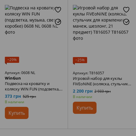
−29%
−25%
Артикул: 0608 NL
Артикул: T816057
WinGun
Игровой набор для куклы
Подвеска на кроватку и
FiVEoNiNE (коляска, стульчик
коляску WIN FUN (подсветка,
для кормления, манеж,
2 200 грн
2 933 грн
музыка, свет, в коробке) 0608
шезлонг, 21 предмет) T816057
373 грн
525 грн
В наличии
NL
В наличии
Купить
Купить