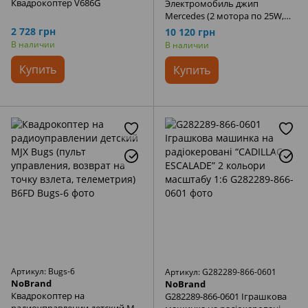
Квадрокоптер V686G
Электромобиль джип
Mercedes (2 мотора по 25W,
MP3, USB автоэмаль) JJ2077
2 728 грн
10 120 грн
G500B Белый
В наличии
В наличии
Купить
Купить
Артикул: Bugs-6
Артикул: G282289-866-0601
NoBrand
NoBrand
Квадрокоптер на
G282289-866-0601 Іграшкова