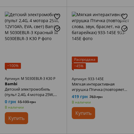
Распродажа
−100%
−45%
Артикул: M 5030EBLR-3 K30 P
Артикул: 933-145E
Bambi
Мягкая интерактивная
Детский электромобиль
игрушка Птичка (повторяет
(пульт 2,4G, 4 мотора 25W,
слова, звук, браслет, на
419 грн
763 грн
12V10Ah, EVA, свет) Bambi M
батарейках) 933-145E
0 грн
15 199 грн
В наличии
5030EBLR-3 Красный
В наличии
Купить
Купить