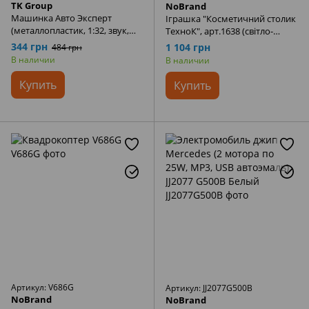
TK Group
NoBrand
Машинка Авто Эксперт
Іграшка "Косметичний столик
(металлопластик, 1:32, звук,
ТехноК", арт.1638 (світло-
свет, инерция, подвижные
ментоловий)
344 грн
1 104 грн
484 грн
элементы) LF - 85358
В наличии
В наличии
Купить
Купить
Артикул: V686G
Артикул: JJ2077G500B
NoBrand
NoBrand