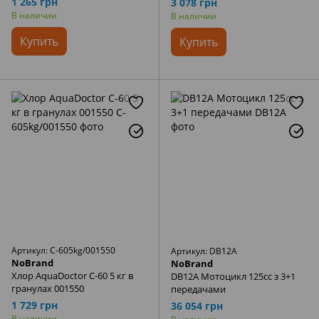
1 265 грн
3 078 грн
Синий
В наличии
В наличии
Купить
Купить
Артикул: C-605kg/001550
Артикул: DB12A
NoBrand
NoBrand
Хлор AquaDoctor C-60 5 кг в
DB12A Мотоцикл 125cc з 3+1
гранулах 001550
передачами
1 729 грн
36 054 грн
В наличии