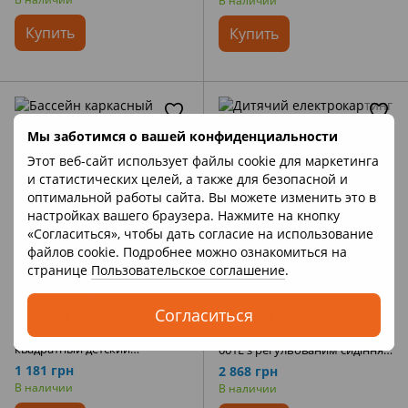
В наличии
Купить
Купить
Мы заботимся о вашей конфиденциальности
Этот веб-сайт использует файлы cookie для маркетинга
и статистических целей, а также для безопасной и
оптимальной работы сайта. Вы можете изменить это в
настройках вашего браузера. Нажмите на кнопку
«Согласиться», чтобы дать согласие на использование
файлов cookie. Подробнее можно ознакомиться на
странице
Пользовательское соглашение
.
Артикул: 57172
Артикул: KT-001L
Согласиться
NoBrand
NoBrand
Бассейн каркасный
Дитячий електрокартинг KT-
квадратный детский
001L з регульованим сидінням
(122*122*30см, объем 337л)
Бело-Коричневый
1 181 грн
2 868 грн
Intex 57172 Розовый
В наличии
В наличии