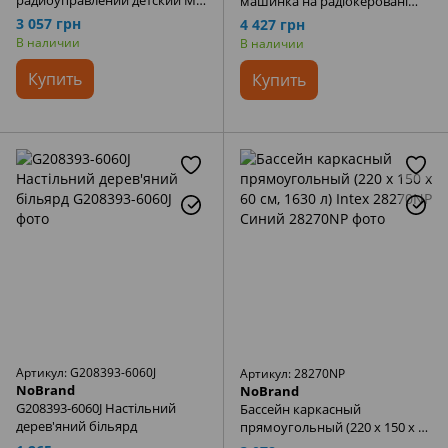
радиоуправлении детский MJX
машинка на радіокеровані
Bugs (пульт управления,
“CADILLAC ESCALADE” 2
3 057 грн
4 427 грн
возврат на точку взлета,
кольори масштабу 1:6
В наличии
В наличии
телеметрия) B6FD
Купить
Купить
Артикул: G208393-6060J
Артикул: 28270NP
NoBrand
NoBrand
G208393-6060J Настільний
Бассейн каркасный
дерев'яний більярд
прямоугольный (220 x 150 x 60
см, 1630 л) Intex 28270NP