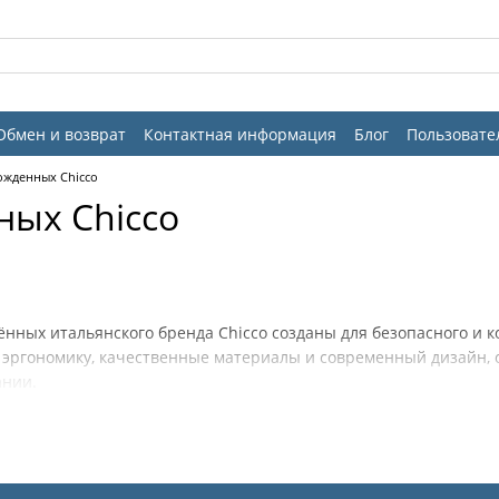
Обмен и возврат
Контактная информация
Блог
Пользовате
ожденных Chicco
ных Chicco
ённых итальянского бренда Chicco созданы для безопасного и 
эргономику, качественные материалы и современный дизайн, о
ании.