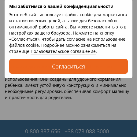
дерево
Мы заботимся о вашей конфиденциальности
Bambi
Детский стульчик для
Этот веб-сайт использует файлы cookie для маркетинга
кормления (трансформер,
и статистических целей, а также для безопасной и
деревянный) Graphite
2 209 грн
2 945 грн
оптимальной работы сайта. Вы можете изменить это в
мангровое дерево
В наличии
настройках вашего браузера. Нажмите на кнопку
«Согласиться», чтобы дать согласие на использование
Купить
файлов cookie. Подробнее можно ознакомиться на
странице
Пользовательское соглашение
.
Согласиться
Стульчики для кормления бренда Bambi сочетают
доступность, простоту и базовый комфорт для ежедневного
использования. Они созданы для удобного кормления
ребёнка, имеют устойчивую конструкцию и минимально
необходимые регулировки, обеспечивая комфорт малышу
и практичность для родителей.
0 800 337 656
+38 073 088 3000