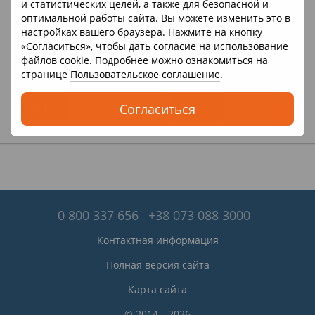
и статистических целей, а также для безопасной и
Артикул: 656-4
Артикул: M 5731EL-1
оптимальной работы сайта. Вы можете изменить это в
Bambi
Bambi
настройках вашего браузера. Нажмите на кнопку
Детская каталка-толокар
Каталка-толокар с
«Согласиться», чтобы дать согласие на использование
Mercedes (машинка, музыка,
родительской ручкой
файлов cookie. Подробнее можно ознакомиться на
на батарейке) Грузовик Bambi
(музыка, свет, USB, bluetooth)
2 030 грн
2 845 грн
2 743 грн
3 744 грн
странице
Пользовательское соглашение
.
656-4 Синий
Джип Bambi M 5731EL-1 Белый
В наличии
В наличии
Купить
Купить
Согласиться
0 800 337 656
+38 073 088 3000
Контактная информация
Полная версия сайта
Карта сайта
© 2014—2026