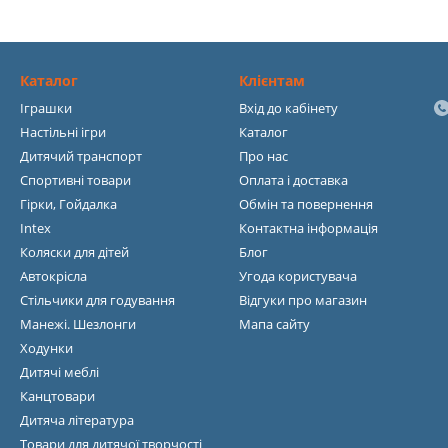
Каталог
Клієнтам
Іграшки
Вхід до кабінету
Настільні ігри
Каталог
Дитячий транспорт
Про нас
Спортивні товари
Оплата і доставка
Гірки, Гойдалка
Обмін та повернення
Intex
Контактна інформація
Коляски для дітей
Блог
Автокрісла
Угода користувача
Стільчики для годування
Відгуки про магазин
Манежі. Шезлонги
Мапа сайту
Ходунки
Дитячі меблі
Канцтовари
Дитяча література
Товари для дитячої творчості