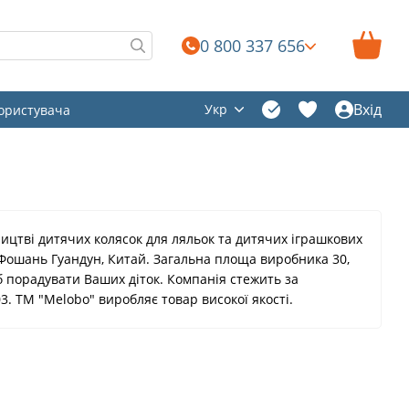
0 800 337 656
Вхід
Укр
користувача
ництві дитячих колясок для ляльок та дитячих іграшкових
 Фошань Гуандун, Китай. Загальна площа виробника 30,
б порадувати Ваших діток. Компанія стежить за
. ТМ "Melobo" виробляє товар високої якості.