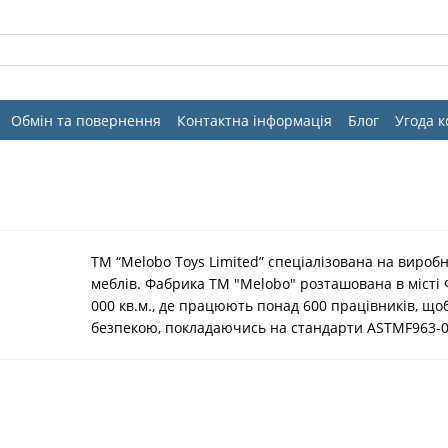
Обмін та повернення
Контактна інформація
Блог
Угода 
ТМ “Melobo Toys Limited” спеціалізована на вироб
меблів. Фабрика ТМ "Melobo" розташована в місті
000 кв.м., де працюють понад 600 працівників, що
безпекою, покладаючись на стандарти ASTMF963-03